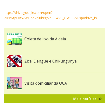
https://drive.google.com/open?
id=15ApURSkWDqo7nl0kzgMe33W7L_U7t3L-&usp=drive_fs
Coleta de lixo da Aldeia
Zica, Dengue e Chikungunya.
Visita domiciliar da OCA
Mais notícias